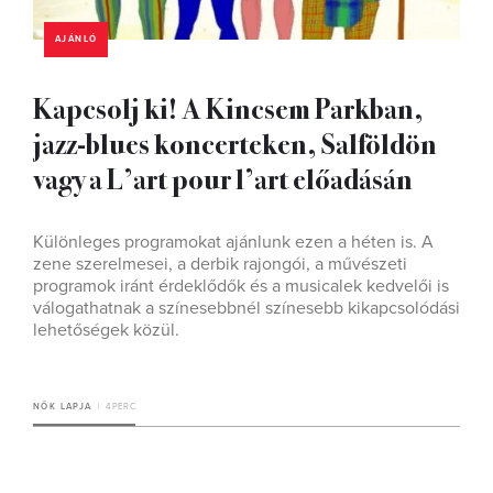
AJÁNLÓ
Kapcsolj ki! A Kincsem Parkban,
jazz-blues koncerteken, Salföldön
vagy a L’art pour l’art előadásán
Különleges programokat ajánlunk ezen a héten is. A
zene szerelmesei, a derbik rajongói, a művészeti
programok iránt érdeklődők és a musicalek kedvelői is
válogathatnak a színesebbnél színesebb kikapcsolódási
lehetőségek közül.
NŐK LAPJA
4 PERC