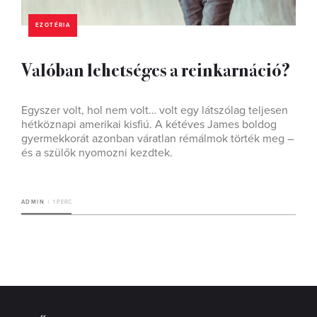
EZOTÉRIA
Valóban lehetséges a reinkarnáció?
Egyszer volt, hol nem volt… volt egy látszólag teljesen
hétköznapi amerikai kisfiú. A kétéves James boldog
gyermekkorát azonban váratlan rémálmok törték meg –
és a szülők nyomozni kezdtek.
ADMIN
1 PERC