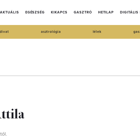
AKTUÁLIS
EGÉSZSÉG
KIKAPCS
GASZTRÓ
HETILAP
DIGITÁLIS
divat
asztrológia
lélek
gas
ttila
től.