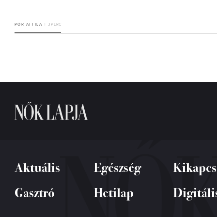
PÓR ATTILA
3 PERC
Aktuális
Egészség
Kikapcs
Gasztró
Hetilap
Digitáli