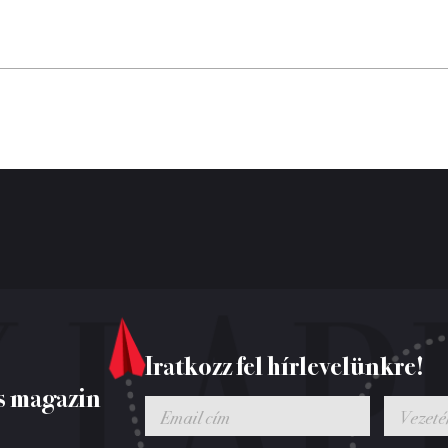
Iratkozz fel hírlevelünkre!
s magazin