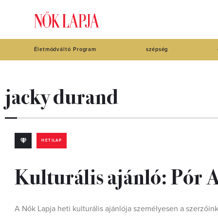
Életmódváltó Program
szépség
jacky durand
HETILAP
Kulturális ajánló: Pór A
A Nők Lapja heti kulturális ajánlója személyesen a szerzőink