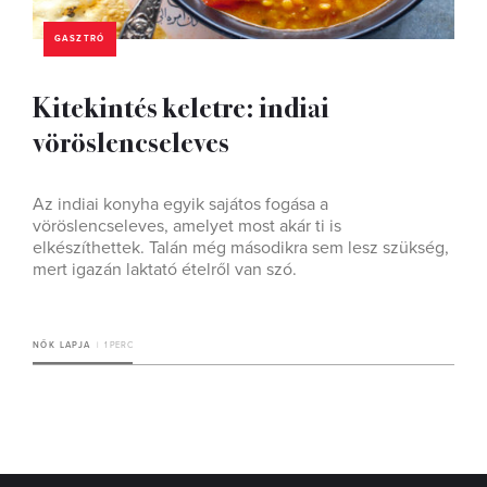
GASZTRÓ
Kitekintés keletre: indiai
vöröslencseleves
Az indiai konyha egyik sajátos fogása a
vöröslencseleves, amelyet most akár ti is
elkészíthettek. Talán még másodikra sem lesz szükség,
mert igazán laktató ételről van szó.
NŐK LAPJA
1 PERC