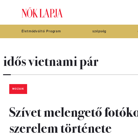
Életmódváltó Program
szépség
idős vietnami pár
MOZAIK
Szívet melengető fotóko
szerelem története