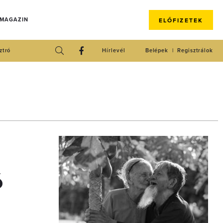
 MAGAZIN
ELŐFIZETEK
ztró
Hírlevél
Belépek
Regisztrálok
ó