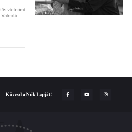
dős vietnámi
 Valentin-
Kövesd a Nők Lapját!