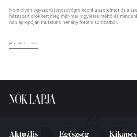
Nem olyan egyszerű lencsevégre kapni a szerelmet és a sze
házaspárt örökített meg már-már irigylésre méltó és minde
nap apropóján mutatunk néhány fotót a sorozatból.
NŐK LAPJA
2 PERC
Aktuális
Egészség
Kikapcs