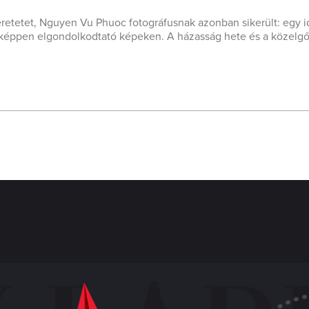
retetet, Nguyen Vu Phuoc fotográfusnak azonban sikerült: egy i
nképpen elgondolkodtató képeken. A házasság hete és a közelgő