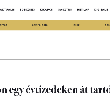
AKTUÁLIS
EGÉSZSÉG
KIKAPCS
GASZTRÓ
HETILAP
DIGITÁLIS
divat
asztrológia
lélek
gas
n egy évtizedeken át tart