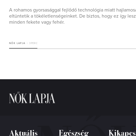
A rohamos gyorsasággal fejlődő technológia miatt hajlamosak
eltüntetik a tökéletlenségeinket. De biztos, hogy ez így le
minden fekete vagy fehér.
NŐK LAPJA
3 PERC
Aktuális
Egészség
Kikapcs