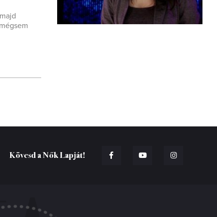
 majd
án mégsem
Kövesd a Nők Lapját!