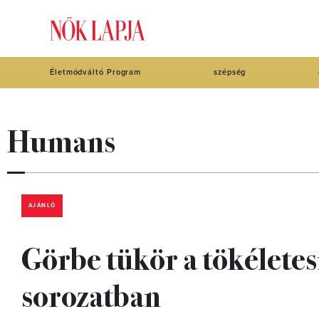
Életmódváltó Program
szépség
Humans
AJÁNLÓ
Görbe tükör a tökéletes
sorozatban