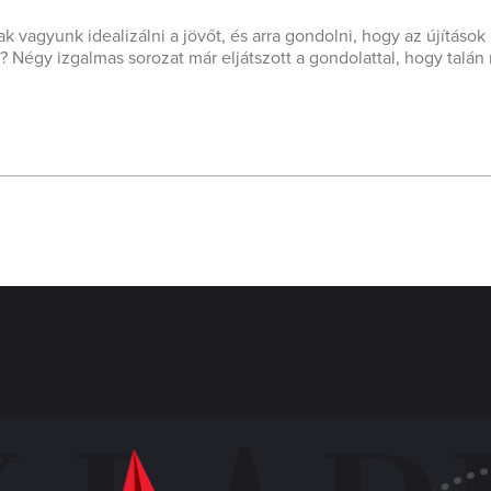
 vagyunk idealizálni a jövőt, és arra gondolni, hogy az újítások
sz? Négy izgalmas sorozat már eljátszott a gondolattal, hogy tal