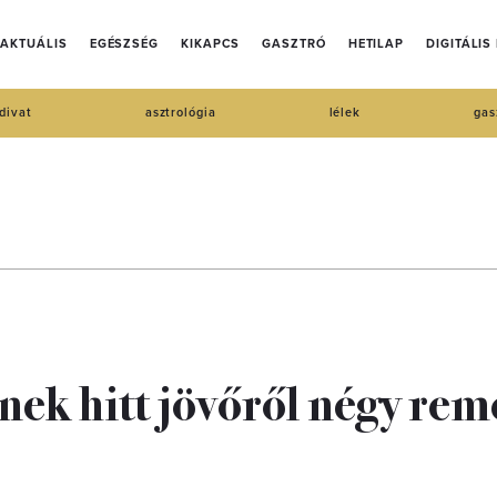
AKTUÁLIS
EGÉSZSÉG
KIKAPCS
GASZTRÓ
HETILAP
DIGITÁLIS
divat
asztrológia
lélek
gas
nek hitt jövőről négy re