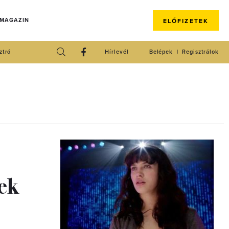
 MAGAZIN
ELŐFIZETEK
ztró
Hírlevél
Belépek
Regisztrálok
mek