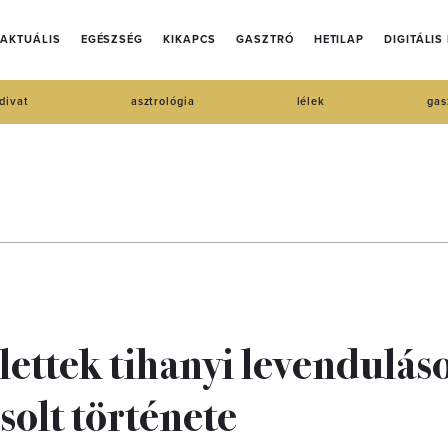
AKTUÁLIS
EGÉSZSÉG
KIKAPCS
GASZTRÓ
HETILAP
DIGITÁLIS
divat
asztrológia
lélek
gas
lettek tihanyi levendulás
solt története