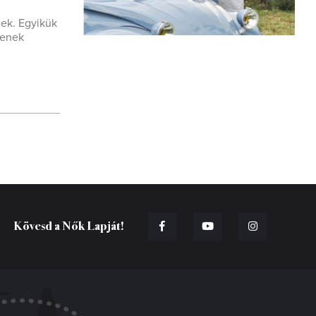
nek. Egyikük
denek
Kövesd a Nők Lapját!