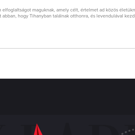
n elfoglaltságot maguknak, amely célt, értelmet ad közös életük
t abban, hogy Tihanyban találnak otthonra, és levendulával kez