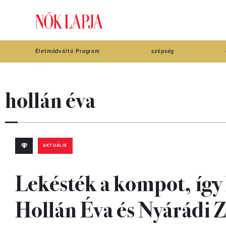
Életmódváltó Program
szépség
hollán éva
AKTUÁLIS
Lekésték a kompot, így 
Hollán Éva és Nyárádi Z