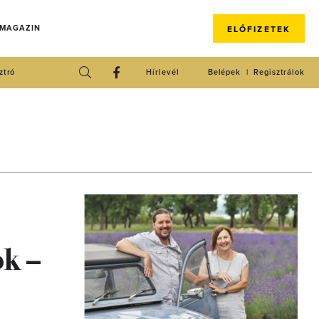
 MAGAZIN
ELŐFIZETEK
ztró
Hírlevél
Belépek
Regisztrálok
ok –