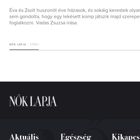
Éva és Zsolt huszonöt éve házasok, és sokáig kerestek olya
sem gondolta, hogy egy lekésett komp játszik majd szerepe
foglalkozni. Vadas Zsuzsa írása.
NŐK LAPJA
5 PERC
Aktuális
Egészség
Kikapcs