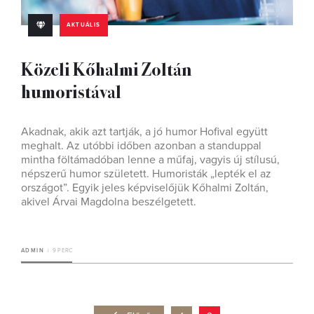
AKTUÁLIS
Közeli Kőhalmi Zoltán
humoristával
Akadnak, akik azt tartják, a jó humor Hofival együtt
meghalt. Az utóbbi időben azonban a standuppal
mintha föltámadóban lenne a műfaj, vagyis új stílusú,
népszerű humor született. Humoristák „lepték el az
országot”. Egyik jeles képviselőjük Kőhalmi Zoltán,
akivel Árvai Magdolna beszélgetett.
ADMIN
9 PERC