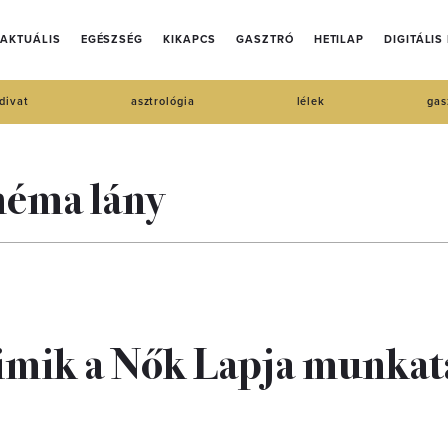
AKTUÁLIS
EGÉSZSÉG
KIKAPCS
GASZTRÓ
HETILAP
DIGITÁLIS
divat
asztrológia
lélek
gas
néma lány
imik a Nők Lapja munkat