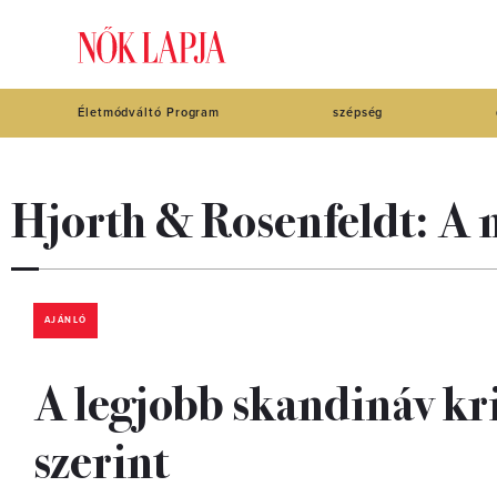
Életmódváltó Program
szépség
Hjorth & Rosenfeldt: A 
AJÁNLÓ
A legjobb skandináv kr
szerint