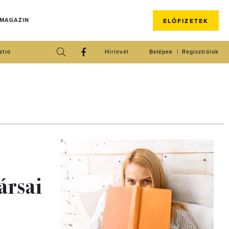
 MAGAZIN
ELŐFIZETEK
ztró
Hírlevél
Belépek
Regisztrálok
ársai