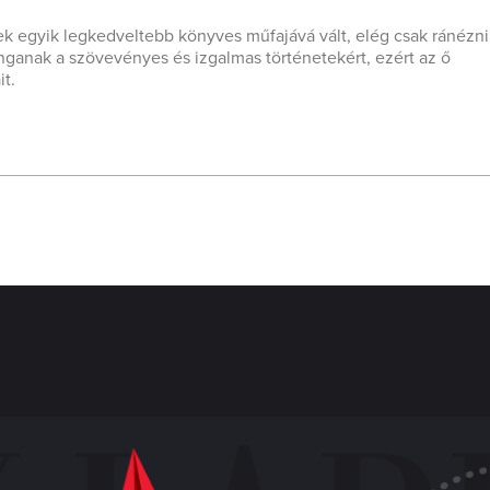
ek egyik legkedveltebb könyves műfajává vált, elég csak ránézni
jonganak a szövevényes és izgalmas történetekért, ezért az ő
t.