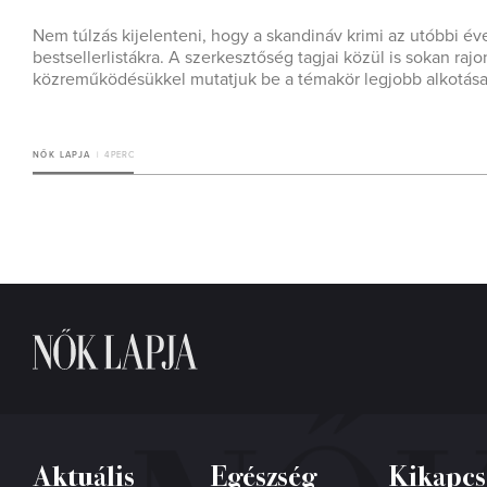
Nem túlzás kijelenteni, hogy a skandináv krimi az utóbbi év
bestsellerlistákra. A szerkesztőség tagjai közül is sokan ra
közreműködésükkel mutatjuk be a témakör legjobb alkotásai
NŐK LAPJA
4 PERC
Aktuális
Egészség
Kikapcs