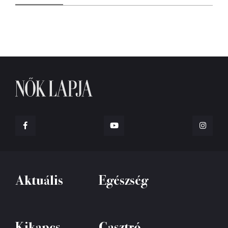
Aktuális
Egészség
Kikapcs
Gasztró