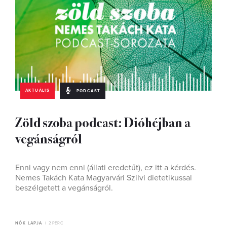
AKTUÁLIS
PODCAST
Zöld szoba podcast: Dióhéjban a
vegánságról
Enni vagy nem enni (állati eredetűt), ez itt a kérdés.
Nemes Takách Kata Magyarvári Szilvi dietetikussal
beszélgetett a vegánságról.
NŐK LAPJA
2 PERC