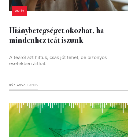
AKTÍV
Hiánybetegséget okozhat, ha
mindenhez teát iszunk
A teáról azt hittük, csak jót tehet, de bizonyos
esetekben árthat.
NŐK LAPJA
2 PERC