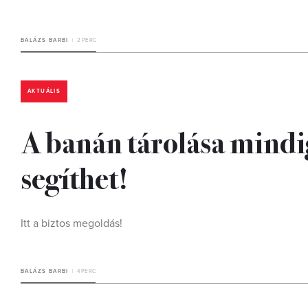
BALÁZS BARBI
2 PERC
AKTUÁLIS
A banán tárolása mindig
segíthet!
Itt a biztos megoldás!
BALÁZS BARBI
4 PERC