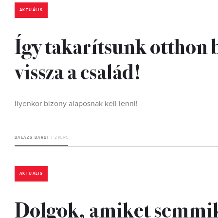
AKTUÁLIS
Így takarítsunk otthon 
vissza a család!
Ilyenkor bizony alaposnak kell lenni!
BALÁZS BARBI
2 PERC
AKTUÁLIS
Dolgok, amiket semmik