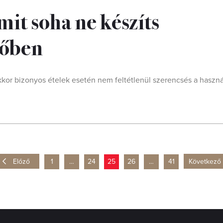
amit soha ne készíts
yőben
kor bizonyos ételek esetén nem feltétlenül szerencsés a haszná
Előző
1
…
24
25
26
…
41
Következő