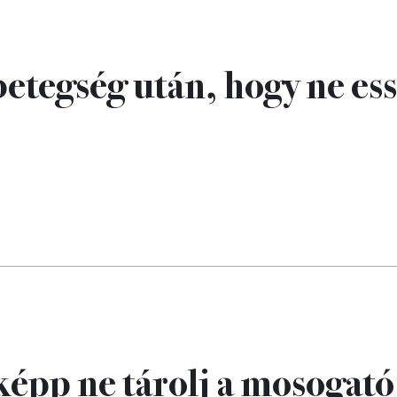
betegség után, hogy ne es
épp ne tárolj a mosogató