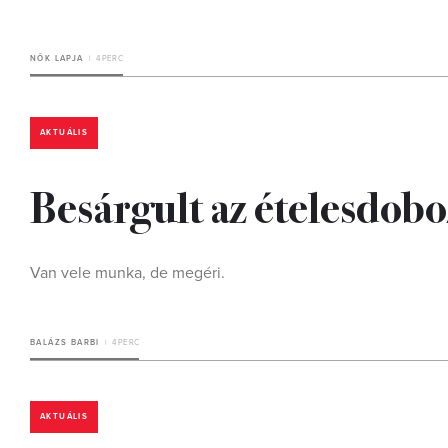
NŐK LAPJA
4 PERC
AKTUÁLIS
Besárgult az ételesdoboz?
Van vele munka, de megéri.
BALÁZS BARBI
4 PERC
AKTUÁLIS