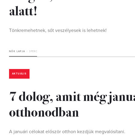
alatt!
Tönkremehetnek, sőt veszélyesek is lehetnek!
NŐK LAPJA
3 PERC
AKTUÁLIS
7 dolog, amit még janu
otthonodban
A januári célokat először otthon kezdjük megvalósítani.