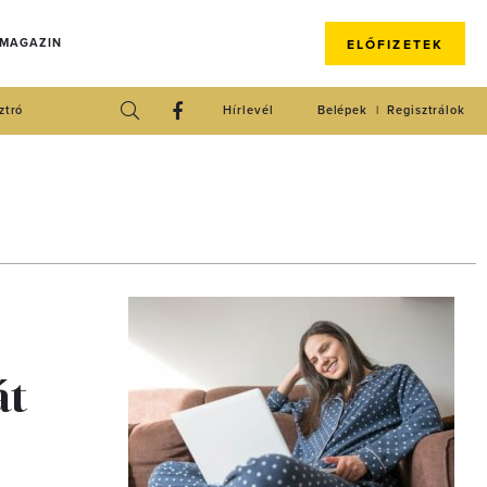
 MAGAZIN
ELŐFIZETEK
ztró
Hírlevél
Belépek
Regisztrálok
át