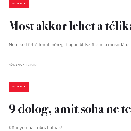
AKTUÁLIS
Most akkor lehet a téli
Nem kell feltétlenül méreg drágán kitisztíttatni a mosodába
NŐK LAPJA
2 PERC
AKTUÁLIS
9 dolog, amit soha ne t
Könnyen bajt okozhatnak!