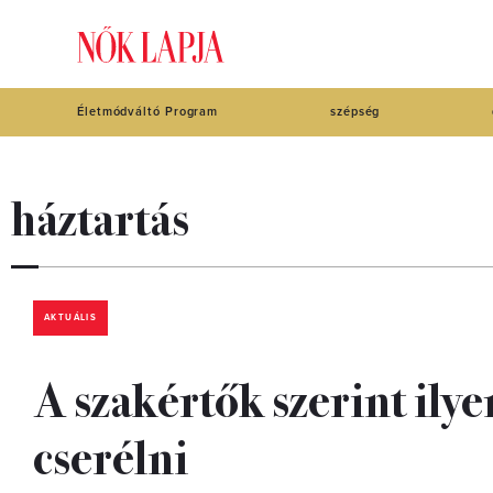
Életmódváltó Program
szépség
háztartás
AKTUÁLIS
A szakértők szerint ily
cserélni