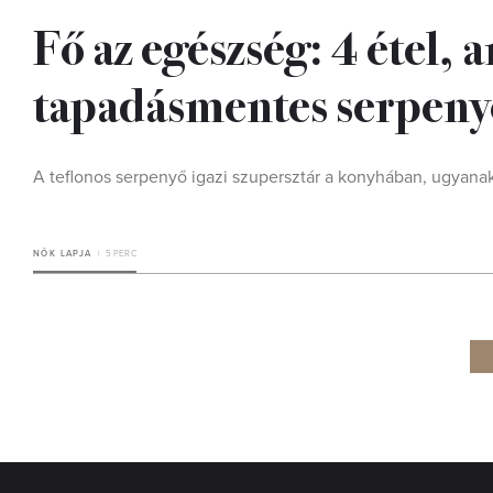
Fő az egészség: 4 étel, 
tapadásmentes serpen
A teflonos serpenyő igazi szupersztár a konyhában, ugyanak
NŐK LAPJA
5 PERC