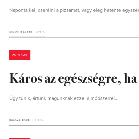
Naponta kell cserélni a pizsamát, vagy elég hetente egysze
SIMON ESZTER
2 PERC
AKTUÁLIS
Káros az egészségre, ha 
Úgy tűnik, ártunk magunknak ezzel a módszerrel...
BALÁZS BARBI
3 PERC