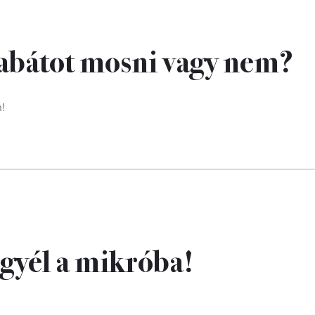
kabátot mosni vagy nem?
n!
egyél a mikróba!