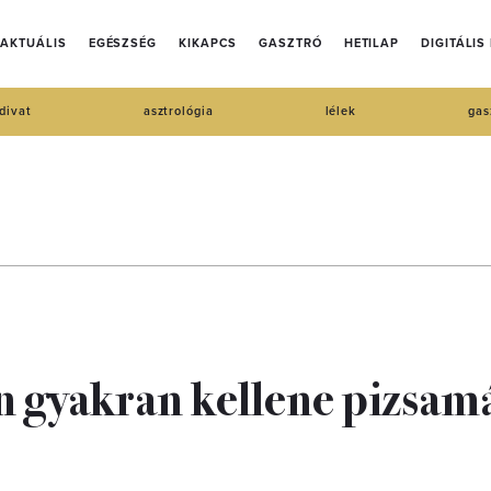
AKTUÁLIS
EGÉSZSÉG
KIKAPCS
GASZTRÓ
HETILAP
DIGITÁLIS
divat
asztrológia
lélek
gas
en gyakran kellene pizsam