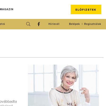
 MAGAZIN
ELŐFIZETEK
ztró
Hírlevél
Belépek
Regisztrálok
 továbbadta