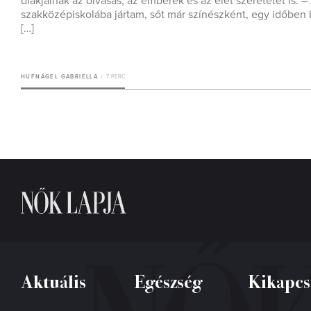
diákjainak az olvasás, az emberek és az élet szeretetét is
szakközépiskolába jártam, sőt már színészként, egy időben 
[…]
HUFNÁGEL GABRIELLA
7 PERC
Aktuális
Egészség
Kikapcs