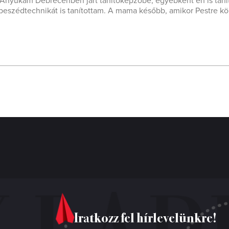
. – Anyukám Debrecenben járt tanítóképzőbe, egyébként én is tan
beszédtechnikát is tanítottam. A mama később, amikor Pestre kö
Iratkozz fel hírlevelünkre!