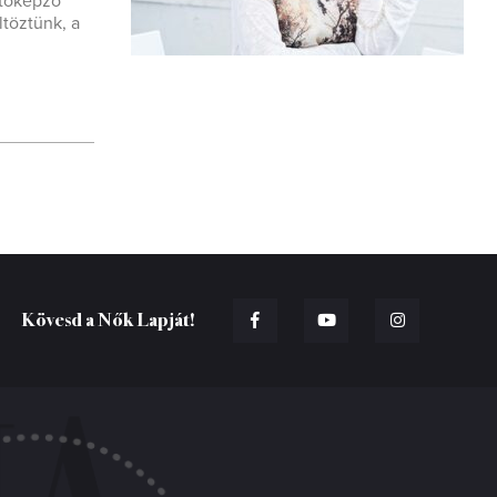
ítóképző
ltöztünk, a
Kövesd a Nők Lapját!