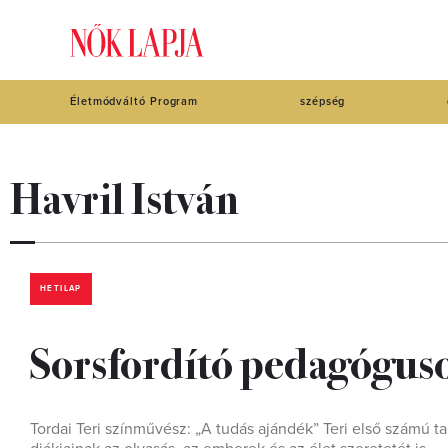
Életmódváltó Program
szépség
Havril István
HETILAP
Sorsfordító pedagóguso
Tordai Teri színművész: „A tudás ajándék” Teri első számú t