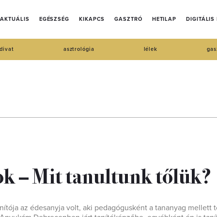
AKTUÁLIS
EGÉSZSÉG
KIKAPCS
GASZTRÓ
HETILAP
DIGITÁLIS
divat
asztrológia
lélek
gas
k – Mit tanultunk tőlük?
anítója az édesanyja volt, aki pedagógusként a tananyag mellett