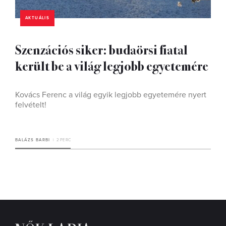
AKTUÁLIS
Szenzációs siker: budaörsi fiatal
került be a világ legjobb egyetemére
Kovács Ferenc a világ egyik legjobb egyetemére nyert
felvételt!
BALÁZS BARBI
2 PERC