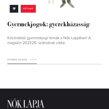
HETILAP
Gyermekjogok: gyerekházasság
Közérdekű gyermekjogi témák a Nők Lapjában! A
magazin 2021/26. számának cikke.
GYURKÓ SZILVIA
3 PERC