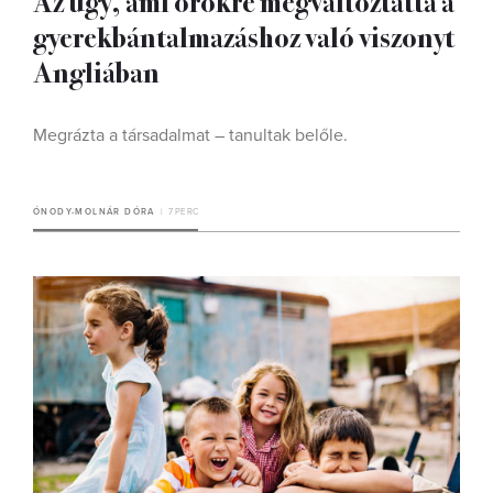
Az ügy, ami örökre megváltoztatta a
gyerekbántalmazáshoz való viszonyt
Angliában
Megrázta a társadalmat – tanultak belőle.
ÓNODY-MOLNÁR DÓRA
7 PERC