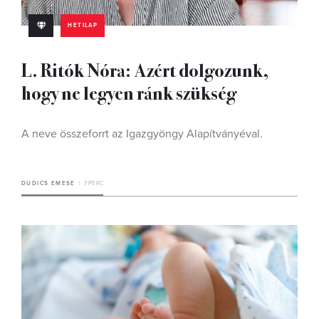
HETILAP
L. Ritók Nóra: Azért dolgozunk,
hogy ne legyen ránk szükség
A neve összeforrt az Igazgyöngy Alapítványéval.
DUDICS EMESE
7 PERC