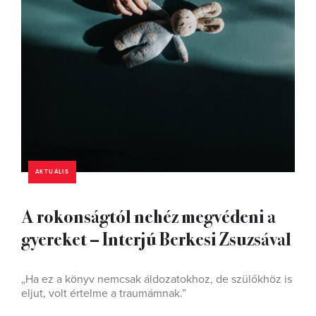
AKTUÁLIS
A rokonságtól nehéz megvédeni a
gyereket – Interjú Berkesi Zsuzsával
„Ha ez a könyv nemcsak áldozatokhoz, de szülőkhöz is
eljut, volt értelme a traumámnak.”