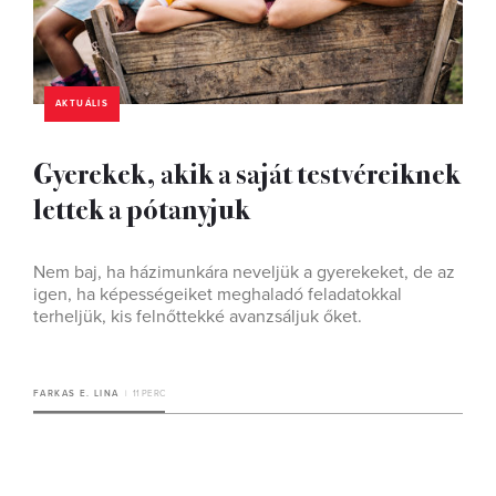
AKTUÁLIS
Gyerekek, akik a saját testvéreiknek
lettek a pótanyjuk
Nem baj, ha házimunkára neveljük a gyerekeket, de az
igen, ha képességeiket meghaladó feladatokkal
terheljük, kis felnőttekké avanzsáljuk őket.
FARKAS E. LINA
11 PERC