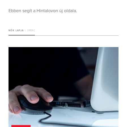
Ebben segít a Hintalovon új oldala.
NŐK LAPJA
3 PERC