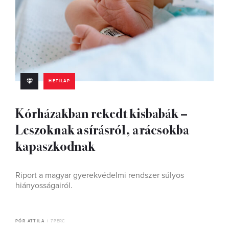
HETILAP
Kórházakban rekedt kisbabák –
Leszoknak a sírásról, a rácsokba
kapaszkodnak
Riport a magyar gyerekvédelmi rendszer súlyos
hiányosságairól.
PÓR ATTILA
7 PERC