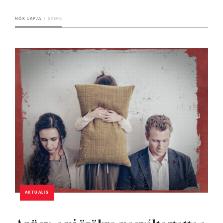
NŐK LAPJA
5 PERC
AKTUÁLIS