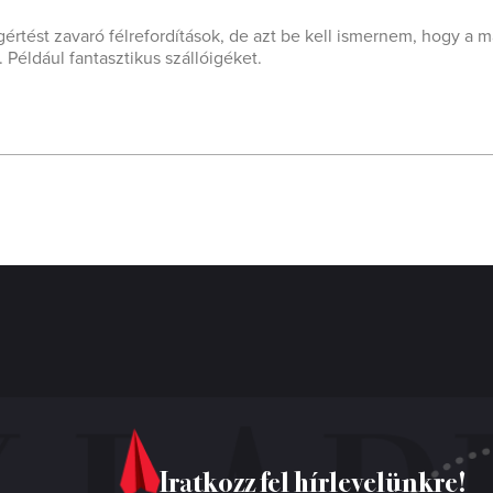
értést zavaró félrefordítások, de azt be kell ismernem, hogy a 
 Például fantasztikus szállóigéket.
Iratkozz fel hírlevelünkre!