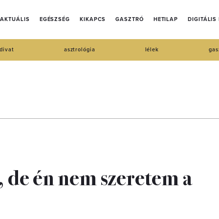
AKTUÁLIS
EGÉSZSÉG
KIKAPCS
GASZTRÓ
HETILAP
DIGITÁLIS
divat
asztrológia
lélek
gas
, de én nem szeretem a