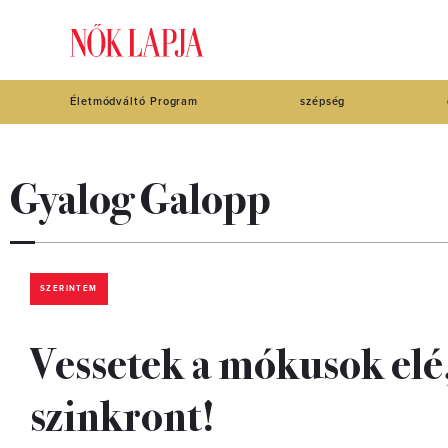
Életmódváltó Program
szépség
Gyalog Galopp
SZERINTEM
Vessetek a mókusok elé
szinkront!