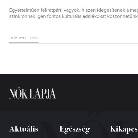
Egyértelműen feliratpárti vagyok, hiszen idegesítenek a meg
szinkronnak igen fontos kulturális adalékokat köszönhetünk.
TÓTH ORSI
8 PERC
Aktuális
Egészség
Kikapcs