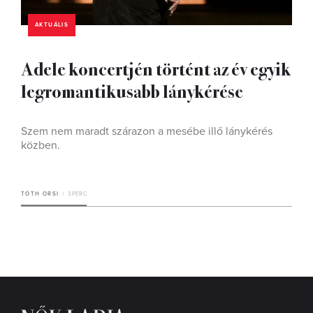
AKTUÁLIS
Adele koncertjén történt az év egyik
legromantikusabb lánykérése
Szem nem maradt szárazon a mesébe illő lánykérés
közben.
TÓTH ORSI
3 PERC