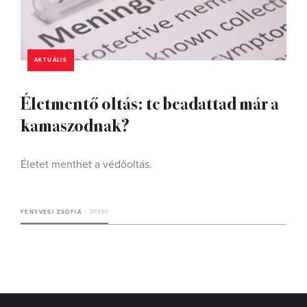
AKTUÁLIS
Életmentő oltás: te beadattad már a
kamaszodnak?
Életet menthet a védőoltás.
FENYVESI ZSÓFIA
3 PERC