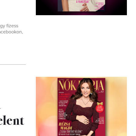
gy fizess
Facebookon,
a
elent