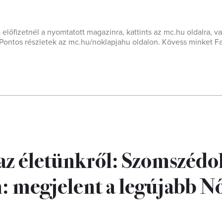
a előfizetnél a nyomtatott magazinra, kattints az mc.hu oldalra, va
t! Pontos részletek az mc.hu/noklapjahu oldalon. Kövess minket 
az életünkről: Szomszédo
 megjelent a legújabb N