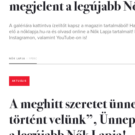
megjelent a legújabb N
A galériára kattintva ízelítőt kapsz a magazin tartalmából! H
elő a nőklapja.hu-ra és olvasd online a Nők Lapja tartalmai
Instagramon, valamint YouTube-on is!
NŐK LAPJA
1 PERC
AKTUÁLIS
A meghitt szeretet ünn
történt velünk”, Ünnep
a legújabb Nők Lapja!