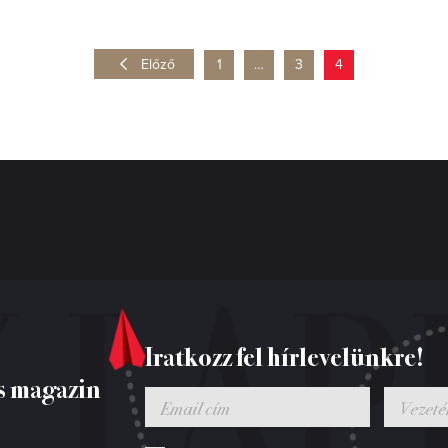
Előző
1
…
3
4
Iratkozz fel hírlevelünkre!
s magazin