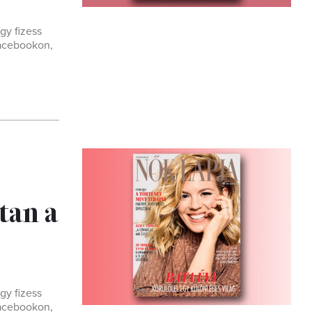
gy fizess
Facebookon,
tan a
gy fizess
Facebookon,