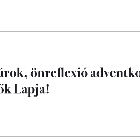
tárok, önreflexió adventk
ők Lapja!