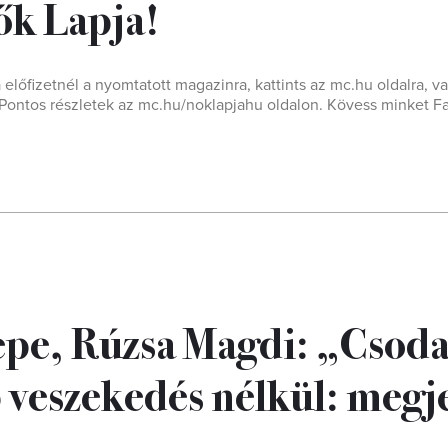
ők Lapja!
a előfizetnél a nyomtatott magazinra, kattints az mc.hu oldalra, va
t! Pontos részletek az mc.hu/noklapjahu oldalon. Kövess minket 
epe, Rúzsa Magdi: „Csod
 veszekedés nélkül: megj