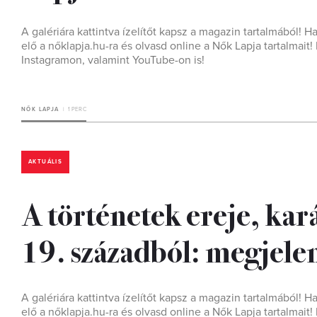
A galériára kattintva ízelítőt kapsz a magazin tartalmából! H
elő a nőklapja.hu-ra és olvasd online a Nők Lapja tartalmai
Instagramon, valamint YouTube-on is!
NŐK LAPJA
1 PERC
AKTUÁLIS
A történetek ereje, kará
19. századból: megjele
A galériára kattintva ízelítőt kapsz a magazin tartalmából! H
elő a nőklapja.hu-ra és olvasd online a Nők Lapja tartalmai