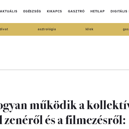
AKTUÁLIS
EGÉSZSÉG
KIKAPCS
GASZTRÓ
HETILAP
DIGITÁLIS
divat
asztrológia
lélek
gas
ogyan működik a kollektí
zenéről és a filmezésről: