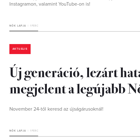
Instagramon, valamint YouTube-on is!
NŐK LAPJA
1 PERC
AKTUÁLIS
Új generáció, lezárt ha
megjelent a legújabb N
November 24-től keresd az újságárusoknál!
NŐK LAPJA
1 PERC