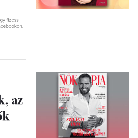
gy fizess
Facebookon,
k, az
ők