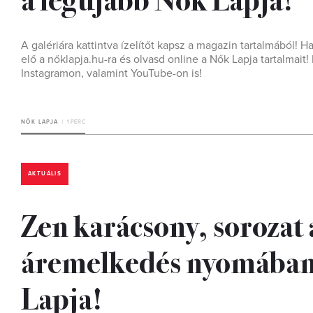
A galériára kattintva ízelítőt kapsz a magazin tartalmából! H
elő a nőklapja.hu-ra és olvasd online a Nők Lapja tartalmai
Instagramon, valamint YouTube-on is!
NŐK LAPJA
1 PERC
AKTUÁLIS
Zen karácsony, sorozat 
áremelkedés nyomában:
Lapja!