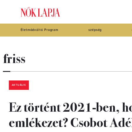
Életmódváltó Program
szépség
friss
AKTUÁLIS
Ez történt 2021-ben, h
emlékezet? Csobot Adél 