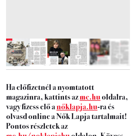
6
FOTÓ
Ha előfizetnél a nyomtatott
magazinra, kattints az
mc.hu
oldalra,
vagy fizess elő a
nőklapja.hu
-ra és
olvasd online a Nők Lapja tartalmait!
Pontos részletek az
mc.hu/noklapjahu
oldalon. Kövess