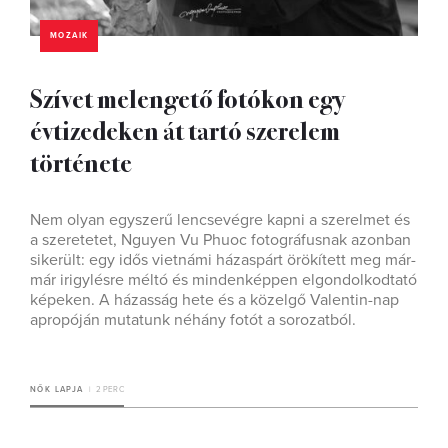
MOZAIK
Szívet melengető fotókon egy
évtizedeken át tartó szerelem
története
Nem olyan egyszerű lencsevégre kapni a szerelmet és
a szeretetet, Nguyen Vu Phuoc fotográfusnak azonban
sikerült: egy idős vietnámi házaspárt örökített meg már-
már irigylésre méltó és mindenképpen elgondolkodtató
képeken. A házasság hete és a közelgő Valentin-nap
apropóján mutatunk néhány fotót a sorozatból.
NŐK LAPJA
2 PERC