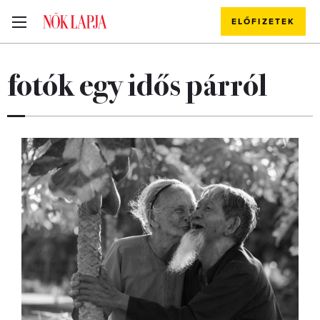
ELŐFIZETEK
fotók egy idős párról