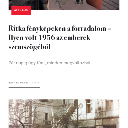
AKTUÁLIS
Ritka fényképeken a forradalom –
Ilyen volt 1956 az emberek
szemszögéből
Pár napig úgy tűnt, minden megváltozhat.
BALÁZS BARBI
3 PERC