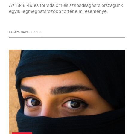
Az 1848-49-es forradalom és szabadságharc országunk
egyik legmeghatározóbb történelmi eseménye.
BALÁZS BARBI
2 PERC