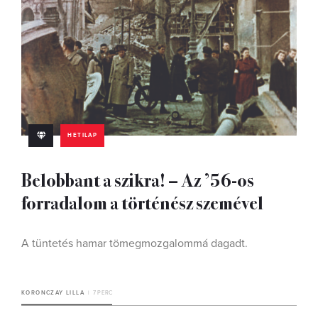
HETILAP
Belobbant a szikra! – Az ’56-os
forradalom a történész szemével
A tüntetés hamar tömegmozgalommá dagadt.
KORONCZAY LILLA
7 PERC