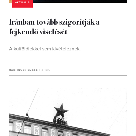
AKTUÁLIS
Iránban tovább szigorítják a
fejkendő viselését
A külföldiekkel sem kivételeznek.
HARTINGER EMESE
2 PERC