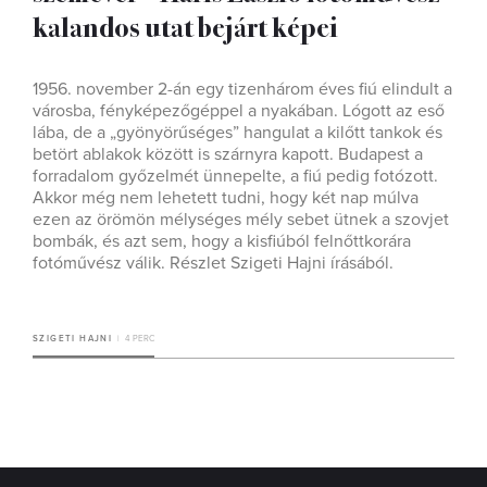
kalandos utat bejárt képei
1956. november 2-án egy tizenhárom éves fiú elindult a
városba, fényképezőgéppel a nyakában. Lógott az eső
lába, de a „gyönyörűséges” hangulat a kilőtt tankok és
betört ablakok között is szárnyra kapott. Budapest a
forradalom győzelmét ünnepelte, a fiú pedig fotózott.
Akkor még nem lehetett tudni, hogy két nap múlva
ezen az örömön mélységes mély sebet ütnek a szovjet
bombák, és azt sem, hogy a kisfiúból felnőttkorára
fotóművész válik. Részlet Szigeti Hajni írásából.
SZIGETI HAJNI
4 PERC