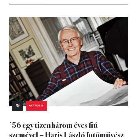
AKTUÁLIS
’56 egy tizenhárom éves fiú
szemével – Haris László fotóművész