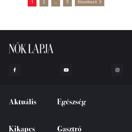
1
2
…
5
Következő
Aktuális
Egészség
Kikapcs
Gasztró