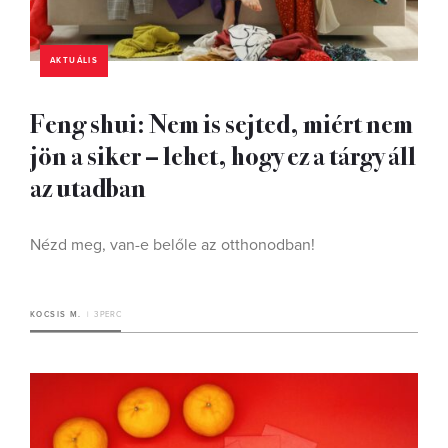
AKTUÁLIS
Feng shui: Nem is sejted, miért nem
jön a siker – lehet, hogy ez a tárgy áll
az utadban
Nézd meg, van-e belőle az otthonodban!
KOCSIS M.
3 PERC