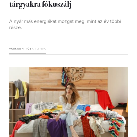
tárgyakra fókuszálj
A nyár más energiákat mozgat meg, mint az év többi
része.
VÁRKONYI RÓZA
2 PERC