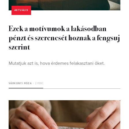
AKTUÁLIS
Ezek a motívumok a lakásodban
pénzt és szerencsét hoznak a fengsuj
szerint
Mutatjuk azt is, hova érdemes felakasztani őket.
VÁRKONYI RÓZA
2 PERC