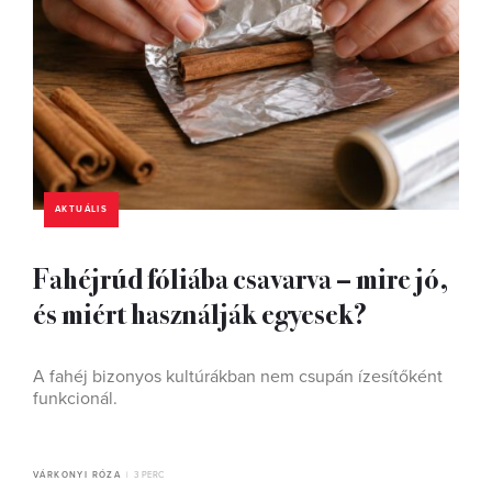
AKTUÁLIS
Fahéjrúd fóliába csavarva – mire jó,
és miért használják egyesek?
A fahéj bizonyos kultúrákban nem csupán ízesítőként
funkcionál.
VÁRKONYI RÓZA
3 PERC