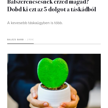
Balszerencsésnek érzed magad?
Dobd ki ezt az 5 dolgot a táskádból
A kevesebb táskaügyben is több.
BALÁZS BARBI
2 PERC