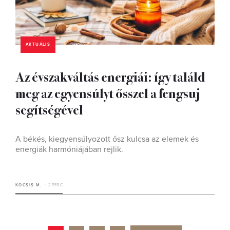
AKTUÁLIS
Az évszakváltás energiái: így találd
meg az egyensúlyt ősszel a fengsuj
segítségével
A békés, kiegyensúlyozott ősz kulcsa az elemek és
energiák harmóniájában rejlik.
KOCSIS M.
2 PERC