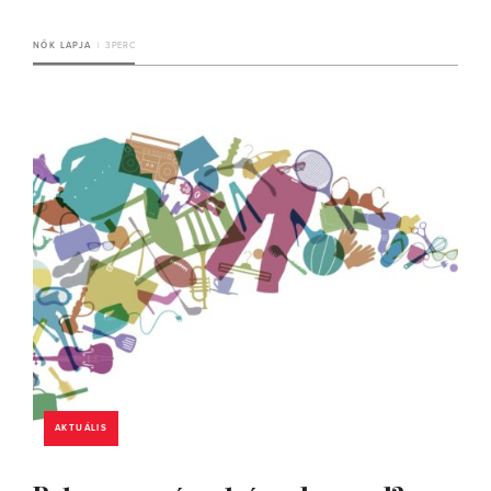
NŐK LAPJA
3 PERC
AKTUÁLIS