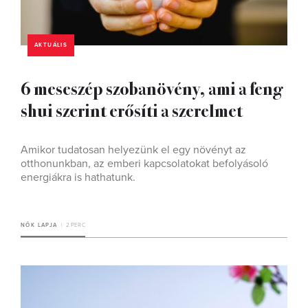
AKTUÁLIS
6 meseszép szobanövény, ami a feng
shui szerint erősíti a szerelmet
Amikor tudatosan helyezünk el egy növényt az
otthonunkban, az emberi kapcsolatokat befolyásoló
energiákra is hathatunk.
NŐK LAPJA
2 PERC