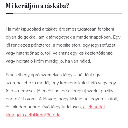
Mi kerüljön a táskába?
Ha már kipucoltad a táskát, érdemes tudatosan feltölteni
olyan dolgokkal, amik támogatnak a mindennapokban. Egy
jól rendezett pénztárca, a mobiltelefon, egy jegyzetfüzet
vagy határidőnapló, toll, valamint egy kis kézfertőtlenítő
vagy hidratáló krém mindig jó, ha van nálad.
Emellett egy apró személyes tárgy – például egy
szerencsehozó medál, egy kedvenc kulcstartó vagy egy
fotó – nemcsak jó érzést ad, de a fengsuj szerint pozitív
energiát is vonz. A lényeg, hogy táskád ne legyen zsúfolt,
és minden benne lévő tárgy tudatosan,
a jelenedet
támogató céllal kerüljön oda
.