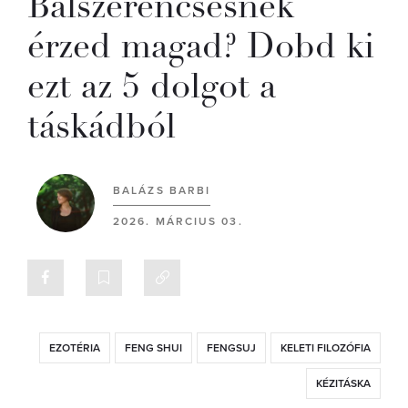
Balszerencsésnek
érzed magad? Dobd ki
ezt az 5 dolgot a
táskádból
BALÁZS BARBI
2026. MÁRCIUS 03.
EZOTÉRIA
FENG SHUI
FENGSUJ
KELETI FILOZÓFIA
KÉZITÁSKA