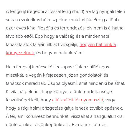
A fengsujt (régebbi átírással feng shui-t) a világ nyugati felén
sokan ezoterikus hókuszpókusznak tartják. Pedig a több
ezer éves kínai filozófia és térrendezési elv nem is állhatna
távolabb ettől. Épp hogy a valóság és a mindennapi
tapasztalatok talaján áll: azt vizsgálja,
hogyan hat ránk a
környezetünk
, és hogyan hatunk rá mi.
Ha a fengsuj tanácsairól lecsupaszítjuk az állítólagos
misztikát, a végén kifejezetten józan gondolatok és
tanácsok maradnak. Csupa olyasmi, amit mindenki beláthat.
Ki vitatná például, hogy környezetünk rendetlensége
feszültséget kelt, hogy
a túlzsúfolt tér nyomasztó
, vagy
hogy a régi holmi őrizgetése gátja lehet a továbblépésnek.
A tér, ami körülvesz bennünket, visszahat a hangulatunkra,
döntéseinkre, és önképünkre is. Ez nem is kérdés.