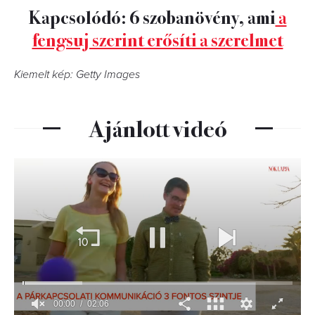
Kapcsolódó: 6 szobanövény, ami
a
fengsuj szerint erősíti a szerelmet
Kiemelt kép: Getty Images
Ajánlott videó
00:00
02:06