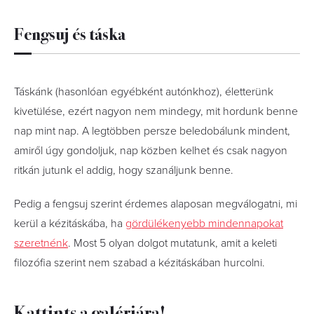
Fengsuj és táska
Táskánk (hasonlóan egyébként autónkhoz), életterünk
kivetülése, ezért nagyon nem mindegy, mit hordunk benne
nap mint nap. A legtöbben persze beledobálunk mindent,
amiről úgy gondoljuk, nap közben kelhet és csak nagyon
ritkán jutunk el addig, hogy szanáljunk benne.
Pedig a fengsuj szerint érdemes alaposan megválogatni, mi
kerül a kézitáskába, ha
gördülékenyebb mindennapokat
szeretnénk
. Most 5 olyan dolgot mutatunk, amit a keleti
filozófia szerint nem szabad a kézitáskában hurcolni.
Kattints a galériára!