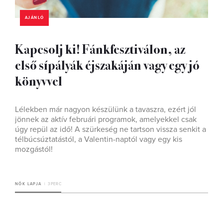
AJÁNLÓ
Kapcsolj ki! Fánkfesztiválon, az
első sípályák éjszakáján vagy egy jó
könyvvel
Lélekben már nagyon készülünk a tavaszra, ezért jól
jönnek az aktív februári programok, amelyekkel csak
úgy repül az idő! A szürkeség ne tartson vissza senkit a
télbúcsúztatástól, a Valentin-naptól vagy egy kis
mozgástól!
NŐK LAPJA
3 PERC