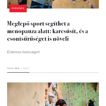
EGÉSZSÉG
Meglepő sport segíthet a
menopauza alatt: karcsúsít, és a
csontsűrűséget is növeli
Érdemes belevágni!
TÓTH ORSI
4 PERC