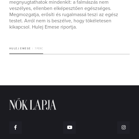
megnyugtathatok mindenkit: a falmászás nem
veszélyes, ellenben elképesztően egészséges.
Megmozgatja, erősíti és rugalmassá teszi az egész
testet. Arról nem is beszélve, hogy tökéletesen
kikapcsol. Hulej Emese riportja.
HULEJ EMESE
7 PERC