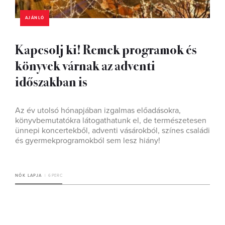
AJÁNLÓ
Kapcsolj ki! Remek programok és
könyvek várnak az adventi
időszakban is
Az év utolsó hónapjában izgalmas előadásokra,
könyvbemutatókra látogathatunk el, de természetesen
ünnepi koncertekből, adventi vásárokból, színes családi
és gyermekprogramokból sem lesz hiány!
NŐK LAPJA
6 PERC