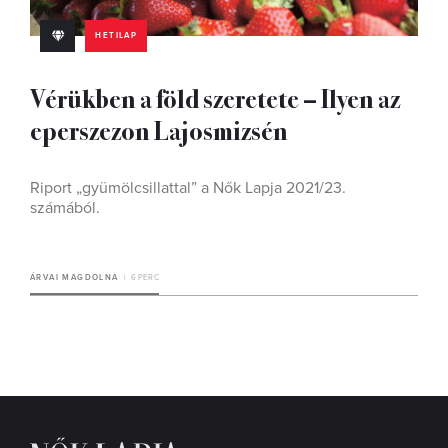
HETILAP
Vérükben a föld szeretete – Ilyen az
eperszezon Lajosmizsén
Riport „gyümölcsillattal” a Nők Lapja 2021/23.
számából.
ÁRVAI MAGDOLNA
6 PERC