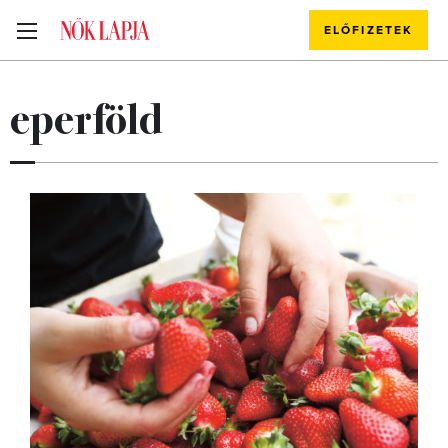
ELŐFIZETEK
eperföld