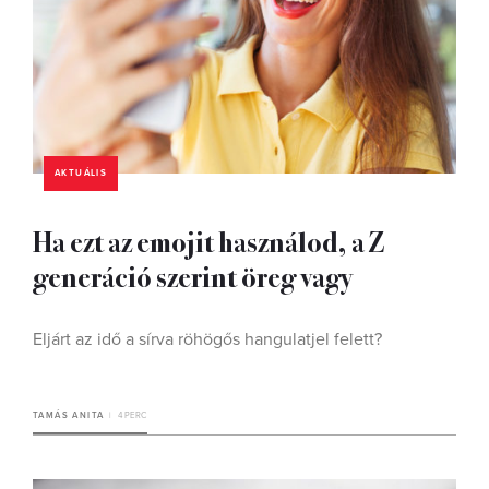
AKTUÁLIS
Ha ezt az emojit használod, a Z
generáció szerint öreg vagy
Eljárt az idő a sírva röhögős hangulatjel felett?
TAMÁS ANITA
4 PERC