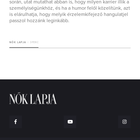
során, utat mutathat abban is, hogy milyen karrier illik a
személyiségünkhöz, és ha a humor felől közelítünk, azt
is elárulhatja, hogy melyik érzelemkifejező hangulatjel
passzol hozzánk leginkább.
NŐK LAPJA
3 PERC