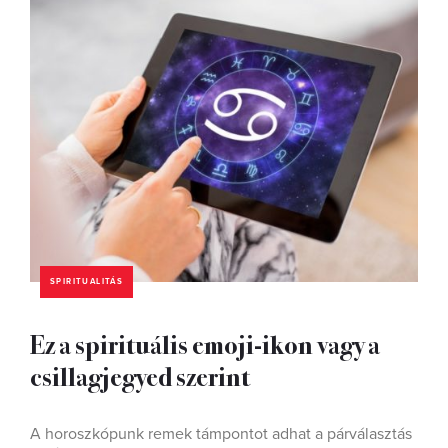
SPIRITUALITÁS
Ez a spirituális emoji-ikon vagy a
csillagjegyed szerint
A horoszkópunk remek támpontot adhat a párválasztás