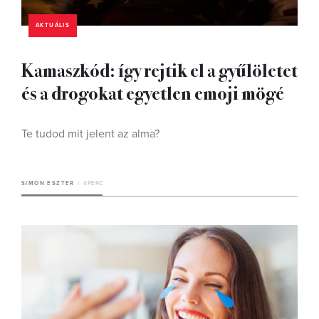
AKTUÁLIS
Kamaszkód: így rejtik el a gyűlöletet
és a drogokat egyetlen emoji mögé
Te tudod mit jelent az alma?
SIMON ESZTER
4 PERC