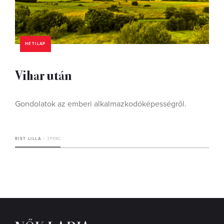
HETILAP
Vihar után
Gondolatok az emberi alkalmazkodóképességről.
RIST LILLA
3 PERC