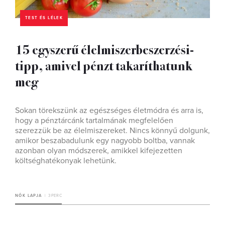
TEST ÉS LÉLEK
15 egyszerű élelmiszerbeszerzési-
tipp, amivel pénzt takaríthatunk
meg
Sokan törekszünk az egészséges életmódra és arra is,
hogy a pénztárcánk tartalmának megfelelően
szerezzük be az élelmiszereket. Nincs könnyű dolgunk,
amikor beszabadulunk egy nagyobb boltba, vannak
azonban olyan módszerek, amikkel kifejezetten
költséghatékonyak lehetünk.
NŐK LAPJA
3 PERC