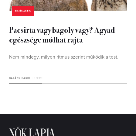
EGÉSZSÉG
Pacsirta vagy bagoly vagy? Agyad
egészsége múlhat rajta
Nem mindegy, milyen ritmus szerint működik a test.
BALÁZS BARBI
3 PERC