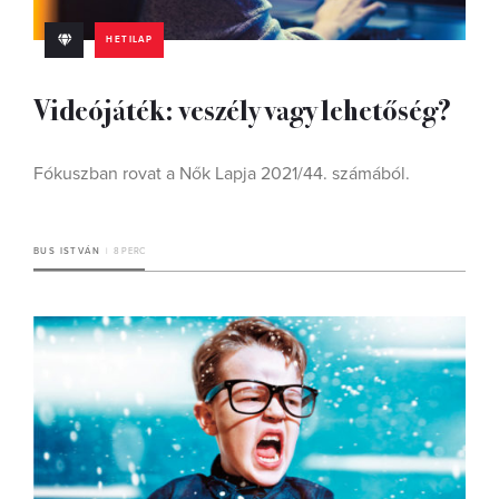
HETILAP
Videójáték: veszély vagy lehetőség?
Fókuszban rovat a Nők Lapja 2021/44. számából.
BUS ISTVÁN
8 PERC