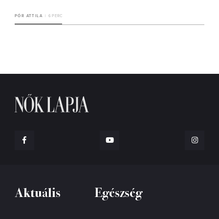
PÓR ATTILA
6 PERC
Aktuális
Egészség