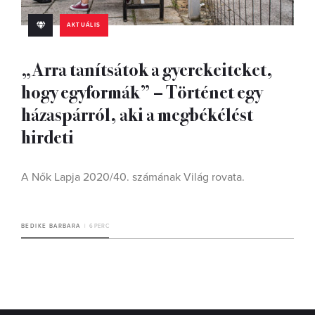
AKTUÁLIS
„Arra tanítsátok a gyerekeiteket,
hogy egyformák” – Történet egy
házaspárról, aki a megbékélést
hirdeti
A Nők Lapja 2020/40. számának Világ rovata.
BEDIKE BARBARA
6 PERC