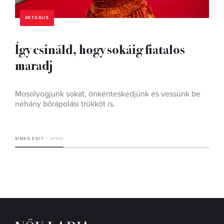
AKTUÁLIS
Így csináld, hogy sokáig fiatalos
maradj
Mosolyogjunk sokat, önkénteskedjünk és vessünk be
néhány bőrápolási trükköt is.
SINKÓ EDIT
3 PERC