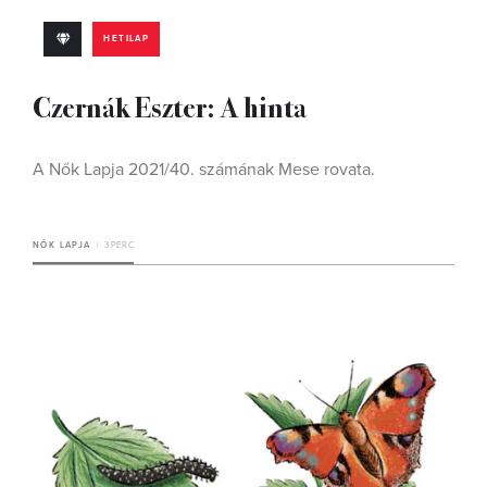
HETILAP
Czernák Eszter: A hinta
A Nők Lapja 2021/40. számának Mese rovata.
NŐK LAPJA
3 PERC