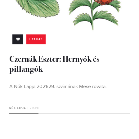
HETILAP
Czernák Eszter: Hernyók és
pillangók
A Nők Lapja 2021/29. számának Mese rovata.
NŐK LAPJA
2 PERC