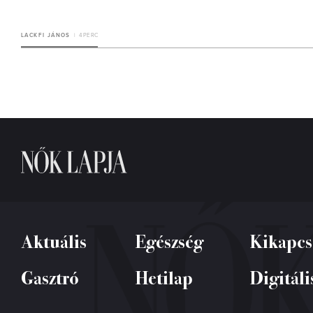
LACKFI JÁNOS
4 PERC
Aktuális
Egészség
Kikapcs
Gasztró
Hetilap
Digitáli