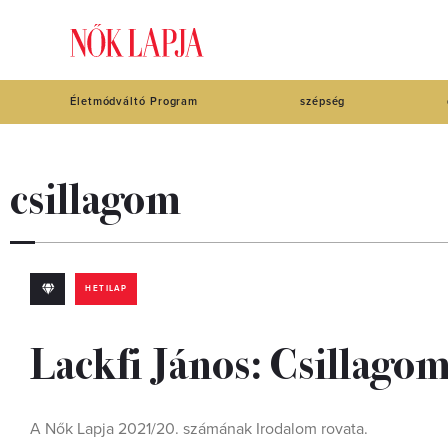
Életmódváltó Program
szépség
csillagom
HETILAP
Lackfi János: Csillago
A Nők Lapja 2021/20. számának Irodalom rovata.