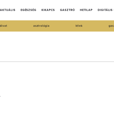
AKTUÁLIS
EGÉSZSÉG
KIKAPCS
GASZTRÓ
HETILAP
DIGITÁLIS
divat
asztrológia
lélek
gas
m