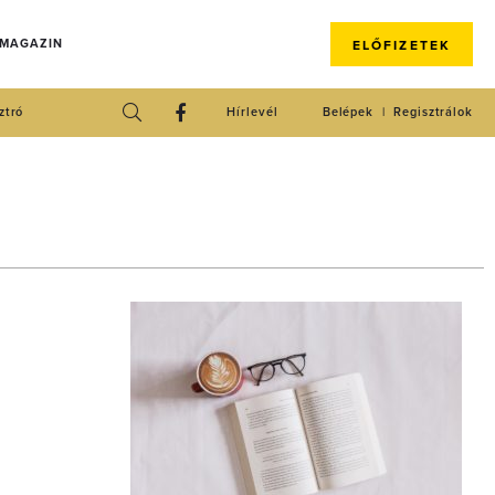
 MAGAZIN
ELŐFIZETEK
ztró
Hírlevél
Belépek
Regisztrálok