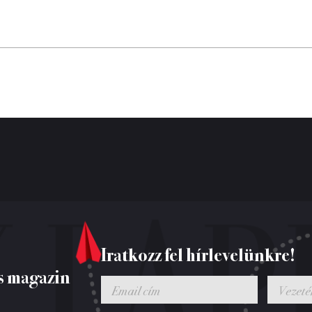
Iratkozz fel hírlevelünkre!
s magazin