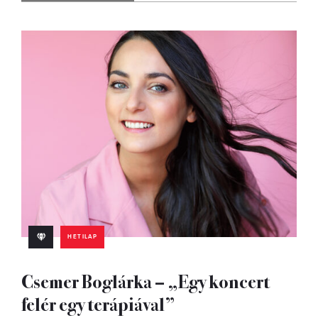
HETILAP
Csemer Boglárka – „Egy koncert
felér egy terápiával”