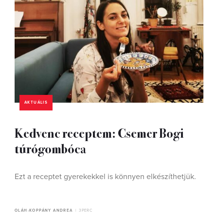
AKTUÁLIS
Kedvenc receptem: Csemer Bogi
túrógombóca
Ezt a receptet gyerekekkel is könnyen elkészíthetjük.
OLÁH-KOPPÁNY ANDREA
3 PERC