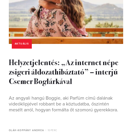
AKTUÁLIS
Helyzetjelentés: „Az internet népe
zsigeri áldozathibáztató” – interjú
Csemer Boglárkával
Az angyali hangú Boggie, aki Parfüm című dalának
videóklipjével robbant be a köztudatba, őszintén
mesélt arról, hogyan formálta őt szomorú gyerekkora.
OLÁH-KOPPÁNY ANDREA
10 PERC