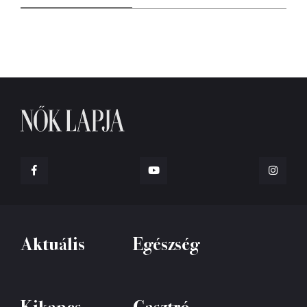
Aktuális
Egészség
Kikapcs
Gasztró