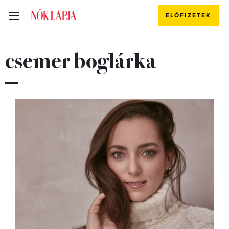
ELŐFIZETEK
csemer boglárka