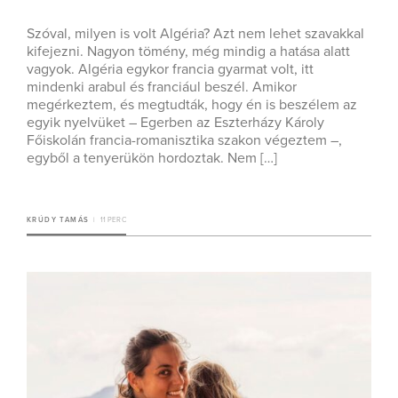
Szóval, milyen is volt Algéria? Azt nem lehet szavakkal
kifejezni. Nagyon tömény, még mindig a hatása alatt
vagyok. Algéria egykor francia gyarmat volt, itt
mindenki arabul és franciául beszél. Amikor
megérkeztem, és megtudták, hogy én is beszélem az
egyik nyelvüket – Egerben az Eszterházy Károly
Főiskolán francia-romanisztika szakon végeztem –,
egyből a tenyerükön hordoztak. Nem […]
KRÚDY TAMÁS
11 PERC