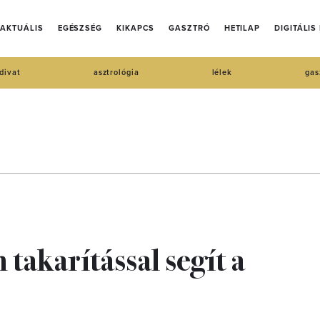
AKTUÁLIS
EGÉSZSÉG
KIKAPCS
GASZTRÓ
HETILAP
DIGITÁLIS
divat
asztrológia
lélek
gas
takarítással segít a