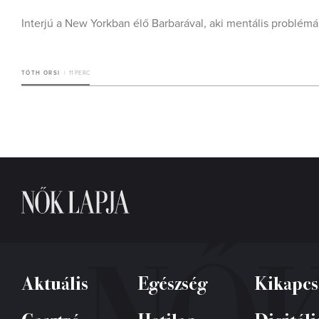
Interjú a New Yorkban élő Barbarával, aki mentális problém
TÓTH ORSI
11 PERC
Aktuális
Egészség
Kikapcs