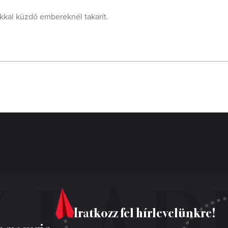
ákkal küzdő embereknél takarít.
Iratkozz fel hírlevelünkre!