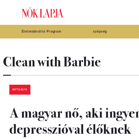
Életmódváltó Program
szépség
Clean with Barbie
AKTUÁLIS
A magyar nő, aki ingyen 
depresszióval élőknek