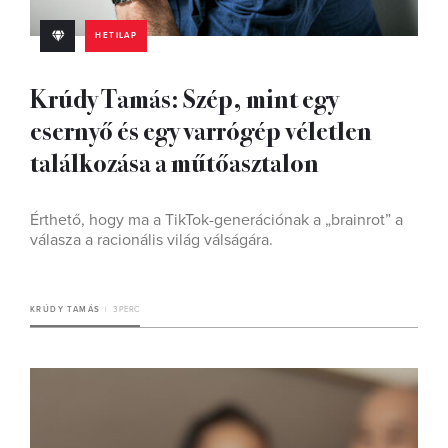
HETILAP
Krúdy Tamás: Szép, mint egy
esernyő és egy varrógép véletlen
találkozása a műtőasztalon
Érthető, hogy ma a TikTok-generációnak a „brainrot” a
válasza a racionális világ válságára.
KRÚDY TAMÁS
3 PERC