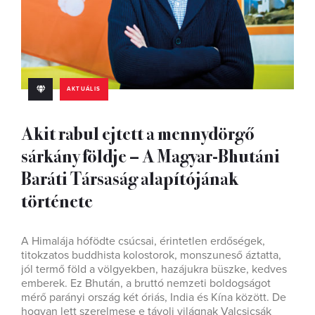
AKTUÁLIS
Akit rabul ejtett a mennydörgő
sárkány földje – A Magyar-Bhutáni
Baráti Társaság alapítójának
története
A Himalája hófödte csúcsai, érintetlen erdőségek,
titokzatos buddhista kolostorok, monszuneső áztatta,
jól termő föld a völgyekben, hazájukra büszke, kedves
emberek. Ez Bhután, a bruttó nemzeti boldogságot
mérő parányi ország két óriás, India és Kína között. De
hogyan lett szerelmese e távoli világnak Valcsicsák