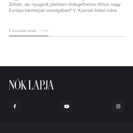
Zoltán, aki nyugodt jólétben éldegélhetne itthon vagy
Európa bármelyik országában? V. Kulcsár Ildikó írása.
V. KULCSÁR ILDIKÓ
7 PERC