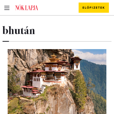
ELŐFIZETEK
bhután