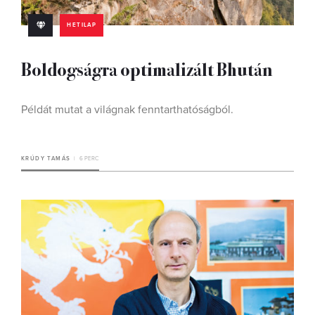
HETILAP
Boldogságra optimalizált Bhután
Példát mutat a világnak fenntarthatóságból.
KRÚDY TAMÁS
6 PERC