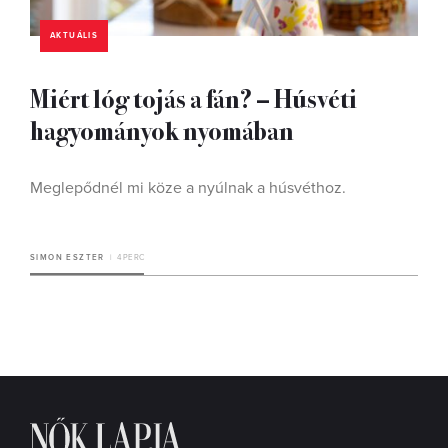
AKTUÁLIS
Miért lóg tojás a fán? – Húsvéti
hagyományok nyomában
Meglepődnél mi köze a nyúlnak a húsvéthoz.
SIMON ESZTER
4 PERC