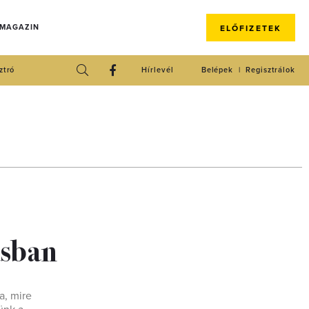
 MAGAZIN
ELŐFIZETEK
ztró
Hírlevél
Belépek
Regisztrálok
usban
a, mire