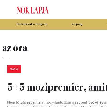
Életmódváltó Program
szépség
az óra
AJÁNLÓ
5+5 mozipremier, amit 
Nem túlzás azt állítani, hogy júniusban a szuperhősöké és