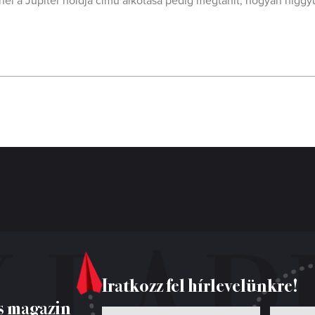
él a Jupiter holdja című alkotása pedig megtanít, hogyan higgy
Iratkozz fel hírlevelünkre!
s magazin