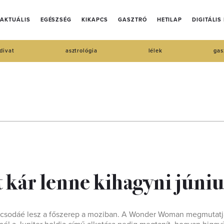
AKTUÁLIS
EGÉSZSÉG
KIKAPCS
GASZTRÓ
HETILAP
DIGITÁLIS
divat
asztrológia
lélek
gas
kár lenne kihagyni júni
 a csodáé lesz a főszerep a moziban. A Wonder Woman megmutatj