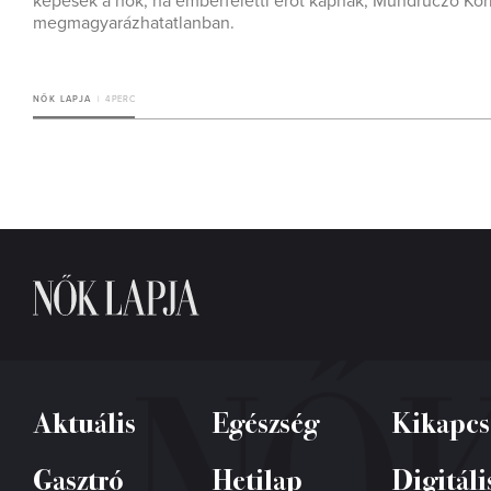
képesek a nők, ha emberfeletti erőt kapnak, Mundruczó Korn
megmagyarázhatatlanban.
NŐK LAPJA
4 PERC
Aktuális
Egészség
Kikapcs
Gasztró
Hetilap
Digitáli