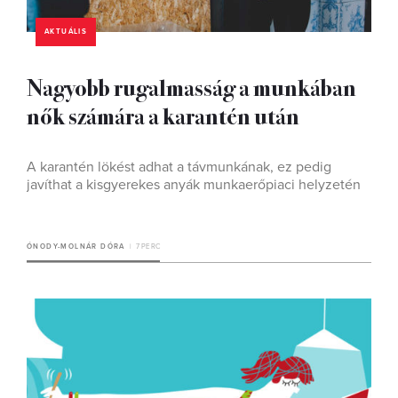
AKTUÁLIS
Nagyobb rugalmasság a munkában
nők számára a karantén után
A karantén lökést adhat a távmunkának, ez pedig
javíthat a kisgyerekes anyák munkaerőpiaci helyzetén
ÓNODY-MOLNÁR DÓRA
7 PERC