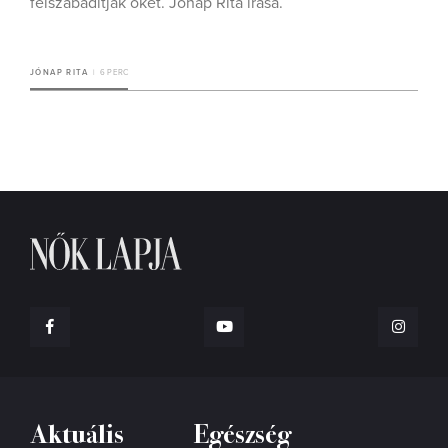
felszabadítják őket. Jónap Rita írása.
JÓNAP RITA
6 PERC
Aktuális
Egészség