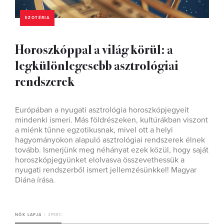
EZOTÉRIA
Horoszkóppal a világ körül: a
legkülönlegesebb asztrológiai
rendszerek
Európában a nyugati asztrológia horoszkópjegyeit
mindenki ismeri. Más földrészeken, kultúrákban viszont
a miénk tűnne egzotikusnak, mivel ott a helyi
hagyományokon alapuló asztrológiai rendszerek élnek
tovább. Ismerjünk meg néhányat ezek közül, hogy saját
horoszkópjegyünket elolvasva összevethessük a
nyugati rendszerből ismert jellemzésünkkel! Magyar
Diána írása.
NŐK LAPJA
3 PERC