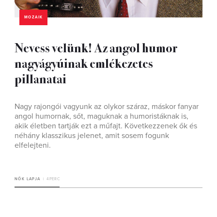
MOZAIK
Nevess velünk! Az angol humor
nagyágyúinak emlékezetes
pillanatai
Nagy rajongói vagyunk az olykor száraz, máskor fanyar
angol humornak, sőt, maguknak a humoristáknak is,
akik életben tartják ezt a műfajt. Következzenek ők és
néhány klasszikus jelenet, amit sosem fogunk
elfelejteni.
NŐK LAPJA
4 PERC