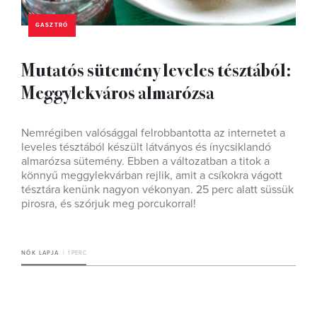
GASZTRÓ
Mutatós sütemény leveles tésztából:
Meggylekváros almarózsa
Nemrégiben valósággal felrobbantotta az internetet a
leveles tésztából készült látványos és ínycsiklandó
almarózsa sütemény. Ebben a változatban a titok a
könnyű meggylekvárban rejlik, amit a csíkokra vágott
tésztára kenünk nagyon vékonyan. 25 perc alatt süssük
pirosra, és szórjuk meg porcukorral!
NŐK LAPJA
1 PERC