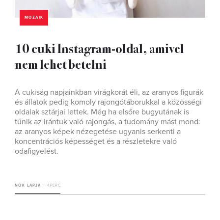
MOZAIK
10 cuki Instagram-oldal, amivel
nem lehet betelni
A cukiság napjainkban virágkorát éli, az aranyos figurák
és állatok pedig komoly rajongótáborukkal a közösségi
oldalak sztárjai lettek. Még ha elsőre bugyutának is
tűnik az irántuk való rajongás, a tudomány mást mond:
az aranyos képek nézegetése ugyanis serkenti a
koncentrációs képességet és a részletekre való
odafigyelést.
NŐK LAPJA
4 PERC