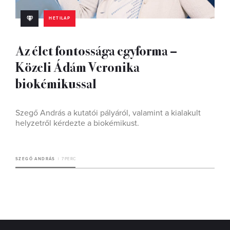
HETILAP
Az élet fontossága egyforma –
Közeli Ádám Veronika
biokémikussal
Szegő András a kutatói pályáról, valamint a kialakult
helyzetről kérdezte a biokémikust.
SZEGŐ ANDRÁS
7 PERC