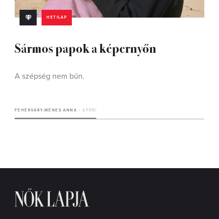
HETILAP
Sármos papok a képernyőn
A szépség nem bűn.
FEHÉRVÁRY-MÉNES ANNA
6 PERC